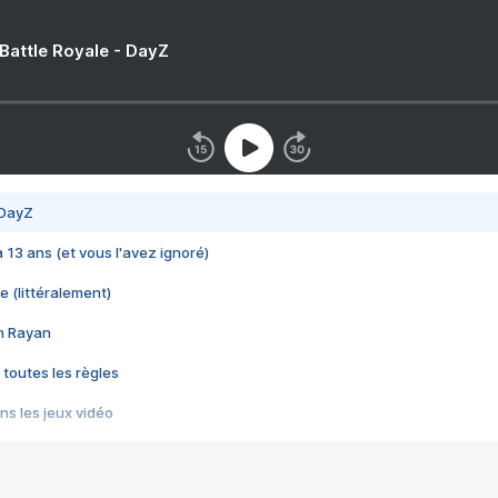
 Battle Royale - DayZ
 DayZ
 a 13 ans (et vous l'avez ignoré)
e (littéralement)
im Rayan
 toutes les règles
s les jeux vidéo
us choquant de Rockstar ? - Le scandale BULLY
e plus moche de Steam