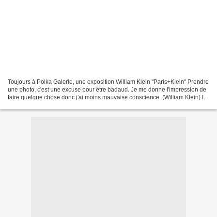
Toujours à Polka Galerie, une exposition William Klein "Paris+Klein" Prendre
une photo, c'est une excuse pour être badaud. Je me donne l'impression de
faire quelque chose donc j'ai moins mauvaise conscience. (William Klein) I
came from the outside, the...