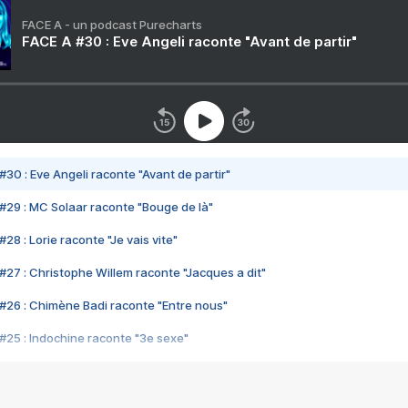
FACE A - un podcast Purecharts
FACE A #30 : Eve Angeli raconte "Avant de partir"
#30 : Eve Angeli raconte "Avant de partir"
#29 : MC Solaar raconte "Bouge de là"
28 : Lorie raconte "Je vais vite"
#27 : Christophe Willem raconte "Jacques a dit"
#26 : Chimène Badi raconte "Entre nous"
#25 : Indochine raconte "3e sexe"
#24 : Zaho raconte "C'est chelou"
#23 : Patrick Bruel raconte "Au café des délices"