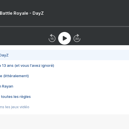
 Battle Royale - DayZ
 DayZ
 a 13 ans (et vous l'avez ignoré)
e (littéralement)
im Rayan
 toutes les règles
s les jeux vidéo
us choquant de Rockstar ? - Le scandale BULLY
e plus moche de Steam