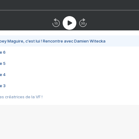
bey Maguire, c'est lui ! Rencontre avec Damien Witecka
e 6
e 5
e 4
e 3
s créatrices de la VF !
e 2
e 1
e Mektoub My Love arrive enfin ! Rencontre avec Shaïn Boumedine et Sal