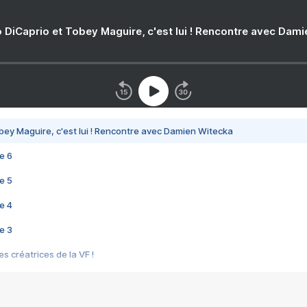
 DiCaprio et Tobey Maguire, c'est lui ! Rencontre avec Dam
bey Maguire, c'est lui ! Rencontre avec Damien Witecka
e 6
e 5
e 4
e 3
s créatrices de la VF !
e 2
e 1