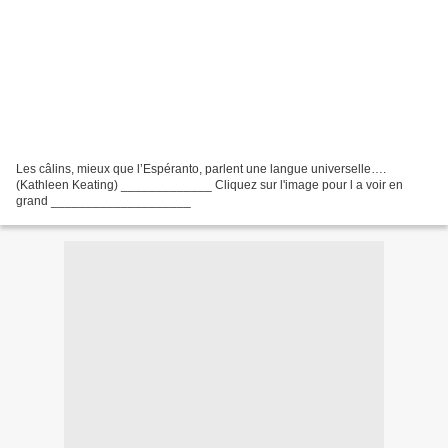
Les câlins, mieux que l’Espéranto, parlent une langue universelle….
(Kathleen Keating) _____________ Cliquez sur l'image pour l a voir en
grand ____________________