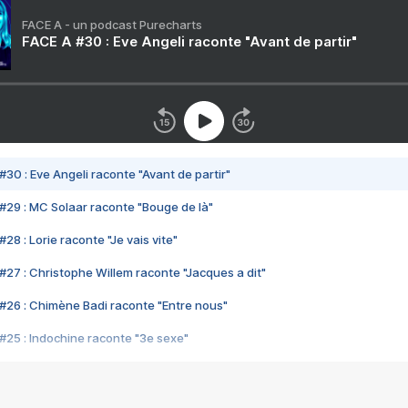
FACE A - un podcast Purecharts
FACE A #30 : Eve Angeli raconte "Avant de partir"
#30 : Eve Angeli raconte "Avant de partir"
#29 : MC Solaar raconte "Bouge de là"
28 : Lorie raconte "Je vais vite"
#27 : Christophe Willem raconte "Jacques a dit"
#26 : Chimène Badi raconte "Entre nous"
#25 : Indochine raconte "3e sexe"
#24 : Zaho raconte "C'est chelou"
#23 : Patrick Bruel raconte "Au café des délices"