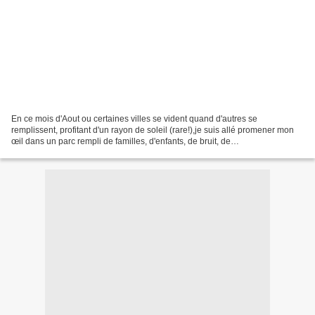
En ce mois d'Aout ou certaines villes se vident quand d'autres se
remplissent, profitant d'un rayon de soleil (rare!),je suis allé promener mon
œil dans un parc rempli de familles, d'enfants, de bruit, de
musique...Pourtant mes photos témoignent de tout...