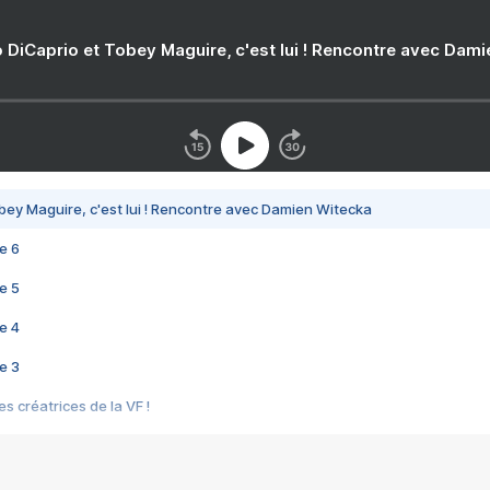
 DiCaprio et Tobey Maguire, c'est lui ! Rencontre avec Dam
bey Maguire, c'est lui ! Rencontre avec Damien Witecka
e 6
e 5
e 4
e 3
s créatrices de la VF !
e 2
e 1