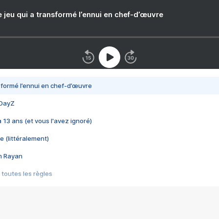
e jeu qui a transformé l’ennui en chef-d’œuvre
nsformé l’ennui en chef-d’œuvre
 DayZ
 a 13 ans (et vous l'avez ignoré)
e (littéralement)
im Rayan
 toutes les règles
s les jeux vidéo
us choquant de Rockstar ? - Le scandale BULLY