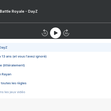
 Battle Royale - DayZ
 DayZ
 a 13 ans (et vous l'avez ignoré)
e (littéralement)
im Rayan
 toutes les règles
s les jeux vidéo
us choquant de Rockstar ? - Le scandale BULLY
e plus moche de Steam