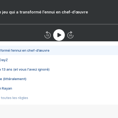
e jeu qui a transformé l’ennui en chef-d’œuvre
nsformé l’ennui en chef-d’œuvre
 DayZ
 a 13 ans (et vous l'avez ignoré)
e (littéralement)
im Rayan
 toutes les règles
s les jeux vidéo
us choquant de Rockstar ? - Le scandale BULLY