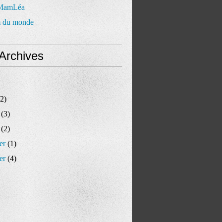
 MamLéa
 du monde
Archives
2)
(3)
(2)
er
(1)
er
(4)