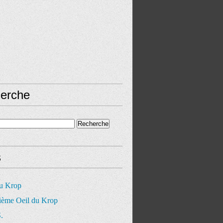
erche
s
du Krop
ième Oeil du Krop
.