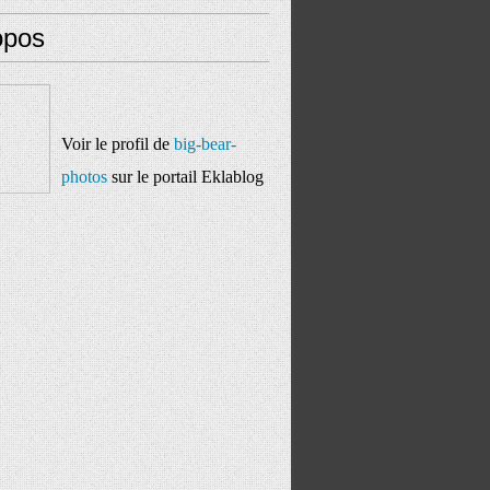
opos
Voir le profil de
big-bear-
photos
sur le portail Eklablog