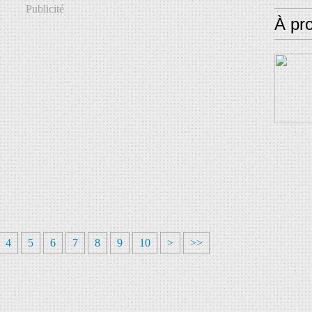
Publicité
À pr
4
5
6
7
8
9
10
>
>>