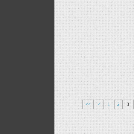
<<
<
1
2
3