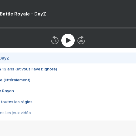
 Battle Royale - DayZ
 DayZ
 a 13 ans (et vous l'avez ignoré)
e (littéralement)
im Rayan
 toutes les règles
s les jeux vidéo
us choquant de Rockstar ? - Le scandale BULLY
e plus moche de Steam