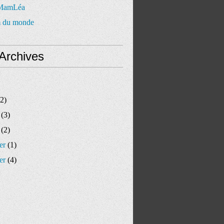
 MamLéa
 du monde
Archives
2)
(3)
(2)
er
(1)
er
(4)