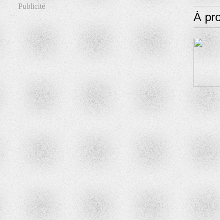
Publicité
À pr