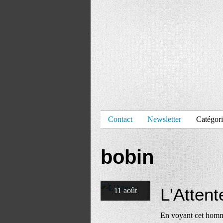
Contact
Newsletter
Catégori
bobin
L'Attent
11 août
En voyant cet homme