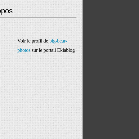
opos
Voir le profil de
big-bear-
photos
sur le portail Eklablog