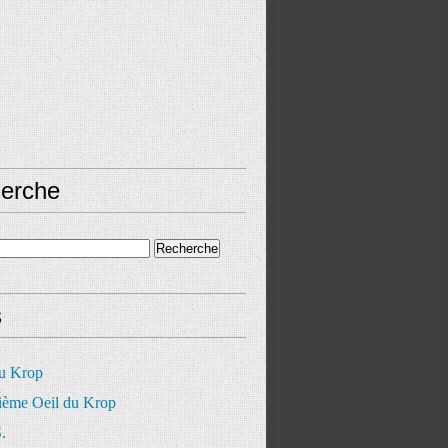
erche
s
du Krop
ième Oeil du Krop
.