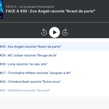
FACE A - un podcast Purecharts
FACE A #30 : Eve Angeli raconte "Avant de partir"
#30 : Eve Angeli raconte "Avant de partir"
#29 : MC Solaar raconte "Bouge de là"
28 : Lorie raconte "Je vais vite"
#27 : Christophe Willem raconte "Jacques a dit"
#26 : Chimène Badi raconte "Entre nous"
#25 : Indochine raconte "3e sexe"
#24 : Zaho raconte "C'est chelou"
#23 : Patrick Bruel raconte "Au café des délices"