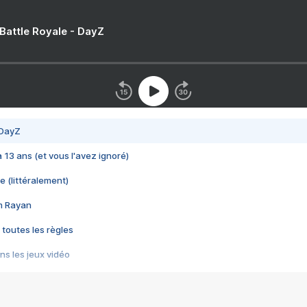
 Battle Royale - DayZ
 DayZ
 a 13 ans (et vous l'avez ignoré)
e (littéralement)
im Rayan
 toutes les règles
s les jeux vidéo
us choquant de Rockstar ? - Le scandale BULLY
e plus moche de Steam