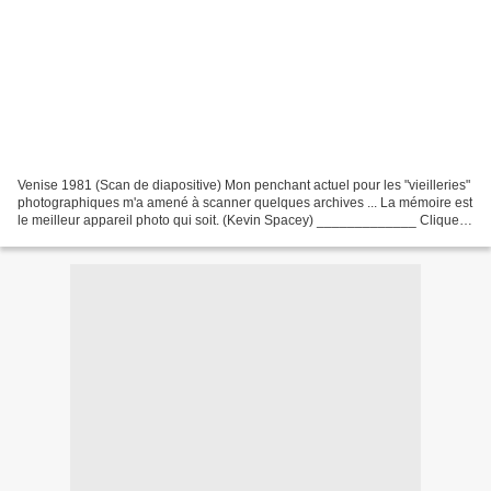
Venise 1981 (Scan de diapositive) Mon penchant actuel pour les "vieilleries"
photographiques m'a amené à scanner quelques archives ... La mémoire est
le meilleur appareil photo qui soit. (Kevin Spacey) _____________ Cliquez
sur les images pour les voir...