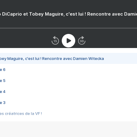
 DiCaprio et Tobey Maguire, c'est lui ! Rencontre avec Dam
bey Maguire, c'est lui ! Rencontre avec Damien Witecka
e 6
e 5
e 4
e 3
s créatrices de la VF !
e 2
e 1