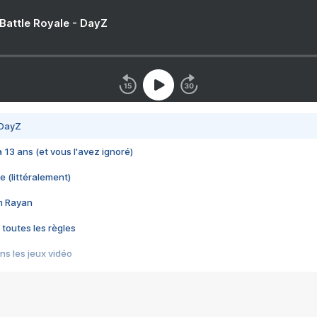
 Battle Royale - DayZ
 DayZ
 a 13 ans (et vous l'avez ignoré)
e (littéralement)
im Rayan
 toutes les règles
s les jeux vidéo
us choquant de Rockstar ? - Le scandale BULLY
e plus moche de Steam