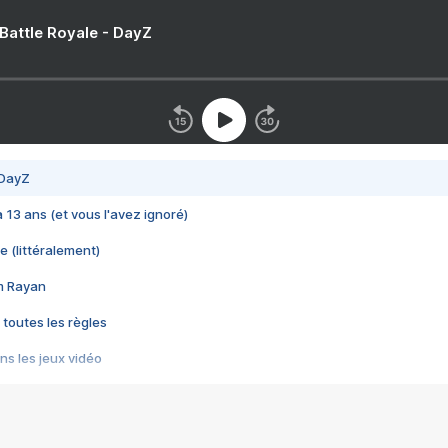
 Battle Royale - DayZ
 DayZ
 a 13 ans (et vous l'avez ignoré)
e (littéralement)
im Rayan
 toutes les règles
s les jeux vidéo
us choquant de Rockstar ? - Le scandale BULLY
e plus moche de Steam