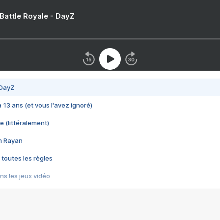
 Battle Royale - DayZ
 DayZ
 a 13 ans (et vous l'avez ignoré)
e (littéralement)
im Rayan
 toutes les règles
s les jeux vidéo
us choquant de Rockstar ? - Le scandale BULLY
e plus moche de Steam