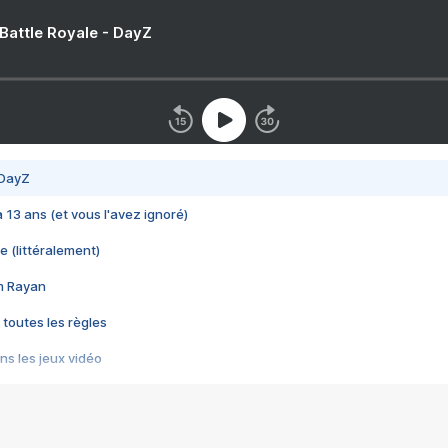
 Battle Royale - DayZ
 DayZ
 a 13 ans (et vous l'avez ignoré)
e (littéralement)
im Rayan
 toutes les règles
s les jeux vidéo
us choquant de Rockstar ? - Le scandale BULLY
e plus moche de Steam