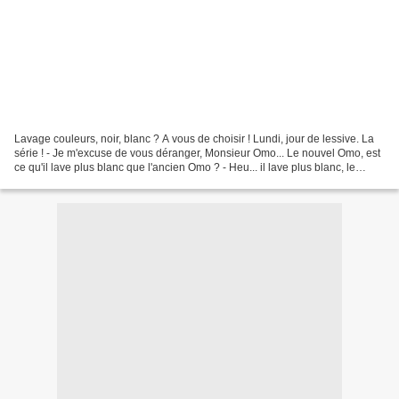
Lavage couleurs, noir, blanc ? A vous de choisir ! Lundi, jour de lessive. La
série ! - Je m'excuse de vous déranger, Monsieur Omo... Le nouvel Omo, est
ce qu'il lave plus blanc que l'ancien Omo ? - Heu... il lave plus blanc, le
nouvel Omo ! - Mais l'ancien...