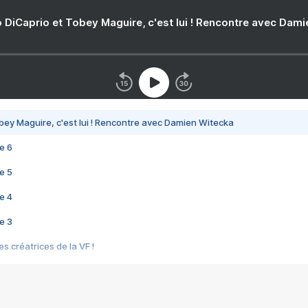
 DiCaprio et Tobey Maguire, c'est lui ! Rencontre avec Dam
bey Maguire, c'est lui ! Rencontre avec Damien Witecka
e 6
e 5
e 4
e 3
s créatrices de la VF !
e 2
e 1