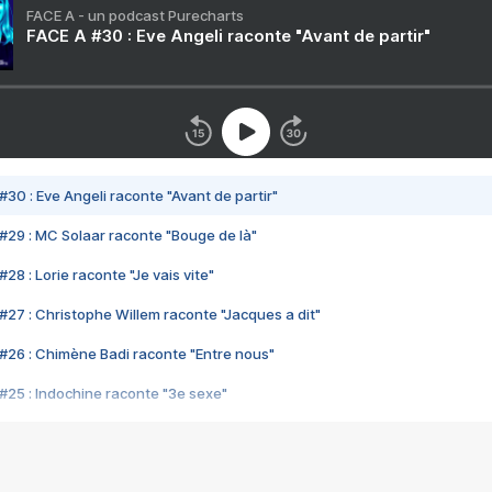
FACE A - un podcast Purecharts
FACE A #30 : Eve Angeli raconte "Avant de partir"
#30 : Eve Angeli raconte "Avant de partir"
#29 : MC Solaar raconte "Bouge de là"
28 : Lorie raconte "Je vais vite"
#27 : Christophe Willem raconte "Jacques a dit"
#26 : Chimène Badi raconte "Entre nous"
#25 : Indochine raconte "3e sexe"
#24 : Zaho raconte "C'est chelou"
#23 : Patrick Bruel raconte "Au café des délices"