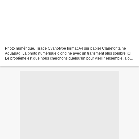
Photo numérique. Tirage Cyanotype format A4 sur papier Clairefontaine
Aquapad. La photo numérique d'origine avec un traitement plus sombre ICI
Le problème est que nous cherchons quelqu'un pour vieillir ensemble, alors
que le secret est de trouver quelqu'un...