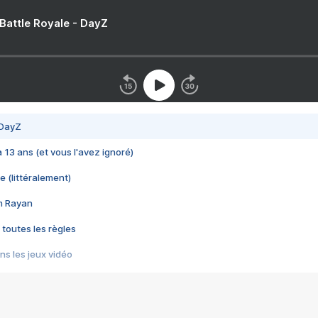
 Battle Royale - DayZ
 DayZ
 a 13 ans (et vous l'avez ignoré)
e (littéralement)
im Rayan
 toutes les règles
s les jeux vidéo
us choquant de Rockstar ? - Le scandale BULLY
e plus moche de Steam