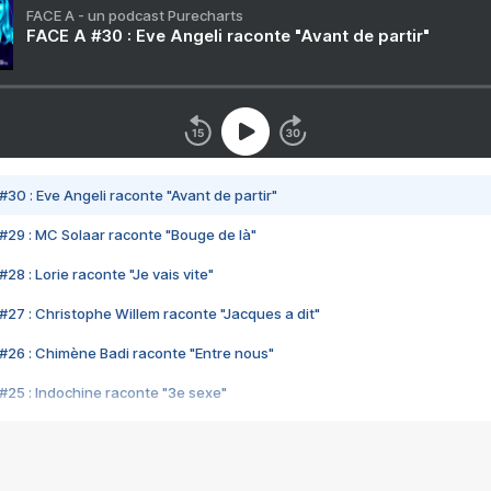
FACE A - un podcast Purecharts
FACE A #30 : Eve Angeli raconte "Avant de partir"
#30 : Eve Angeli raconte "Avant de partir"
#29 : MC Solaar raconte "Bouge de là"
28 : Lorie raconte "Je vais vite"
#27 : Christophe Willem raconte "Jacques a dit"
#26 : Chimène Badi raconte "Entre nous"
#25 : Indochine raconte "3e sexe"
#24 : Zaho raconte "C'est chelou"
#23 : Patrick Bruel raconte "Au café des délices"