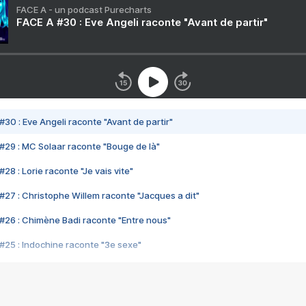
FACE A - un podcast Purecharts
FACE A #30 : Eve Angeli raconte "Avant de partir"
#30 : Eve Angeli raconte "Avant de partir"
#29 : MC Solaar raconte "Bouge de là"
28 : Lorie raconte "Je vais vite"
#27 : Christophe Willem raconte "Jacques a dit"
#26 : Chimène Badi raconte "Entre nous"
#25 : Indochine raconte "3e sexe"
#24 : Zaho raconte "C'est chelou"
#23 : Patrick Bruel raconte "Au café des délices"