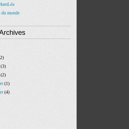
 MamLéa
 du monde
Archives
2)
(3)
(2)
er
(1)
er
(4)