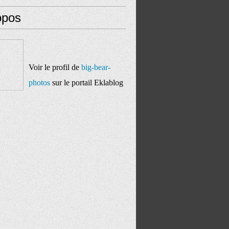
opos
Voir le profil de
big-bear-
photos
sur le portail Eklablog