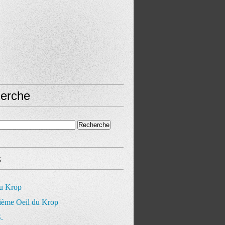
erche
s
du Krop
ième Oeil du Krop
.