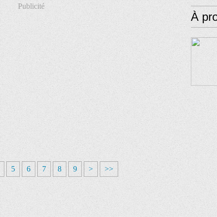
Publicité
À pr
5
6
7
8
9
>
>>