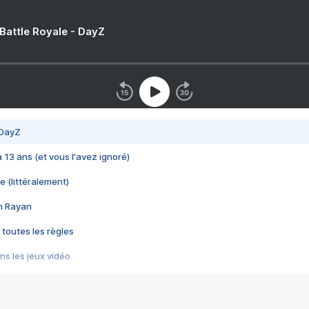
 Battle Royale - DayZ
 DayZ
 a 13 ans (et vous l'avez ignoré)
e (littéralement)
im Rayan
 toutes les règles
s les jeux vidéo
us choquant de Rockstar ? - Le scandale BULLY
e plus moche de Steam