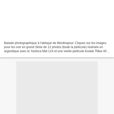
Balade photographique à l'abbaye de Montmajour. Cliquez sur les images
pour les voir en grand Série de 12 photos (toute la pellicule) réalisée en
argentique avec le Yashica Mat 124 et une vieille pellicule Kodak TMax 400
(périmée depuis plus de 10 ans)...