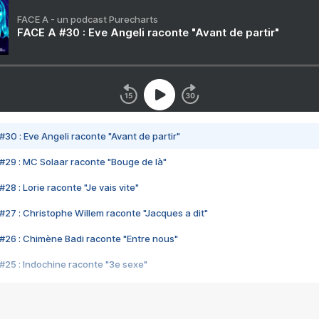
FACE A - un podcast Purecharts
FACE A #30 : Eve Angeli raconte "Avant de partir"
#30 : Eve Angeli raconte "Avant de partir"
#29 : MC Solaar raconte "Bouge de là"
28 : Lorie raconte "Je vais vite"
#27 : Christophe Willem raconte "Jacques a dit"
#26 : Chimène Badi raconte "Entre nous"
#25 : Indochine raconte "3e sexe"
#24 : Zaho raconte "C'est chelou"
#23 : Patrick Bruel raconte "Au café des délices"