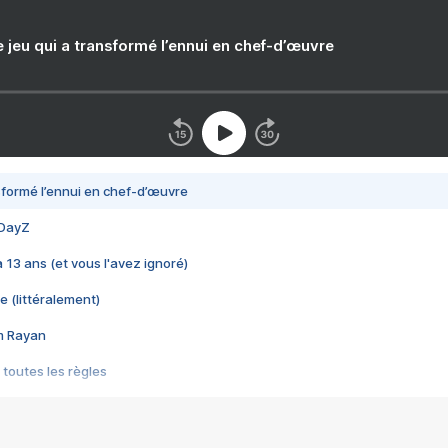
e jeu qui a transformé l’ennui en chef-d’œuvre
nsformé l’ennui en chef-d’œuvre
 DayZ
 a 13 ans (et vous l'avez ignoré)
e (littéralement)
im Rayan
 toutes les règles
s les jeux vidéo
us choquant de Rockstar ? - Le scandale BULLY