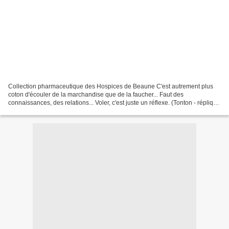
Collection pharmaceutique des Hospices de Beaune C'est autrement plus
coton d'écouler de la marchandise que de la faucher... Faut des
connaissances, des relations... Voler, c'est juste un réflexe. (Tonton - réplique
du film "La métamorphose des cloportes)...