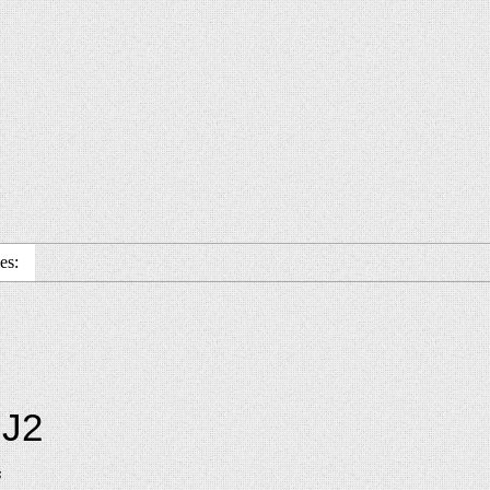
es:
 J2
s