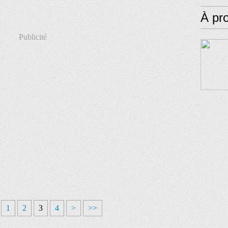
À pr
Publicité
1
2
3
4
>
>>