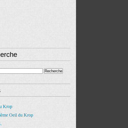
erche
s
du Krop
ième Oeil du Krop
.