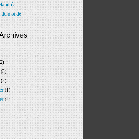
 MamLéa
 du monde
Archives
2)
(3)
(2)
er
(1)
er
(4)