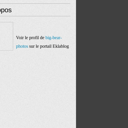
opos
Voir le profil de
big-bear-
photos
sur le portail Eklablog