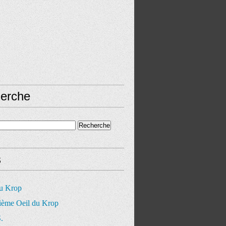
erche
s
du Krop
ième Oeil du Krop
.