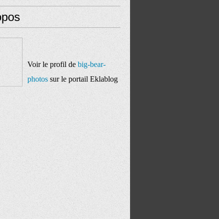
opos
Voir le profil de
big-bear-
photos
sur le portail Eklablog