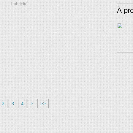
Publicité
À pr
2
3
4
>
>>