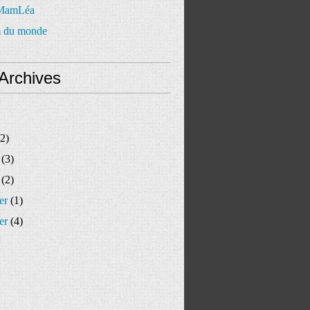
 MamLéa
 du monde
Archives
2)
(3)
(2)
er
(1)
er
(4)