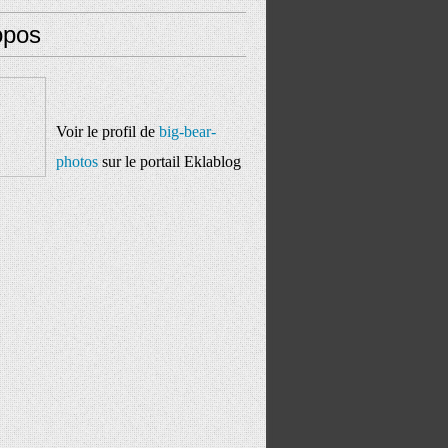
opos
Voir le profil de
big-bear-
photos
sur le portail Eklablog