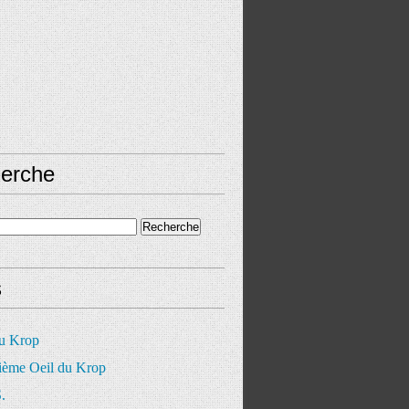
erche
s
du Krop
ième Oeil du Krop
.