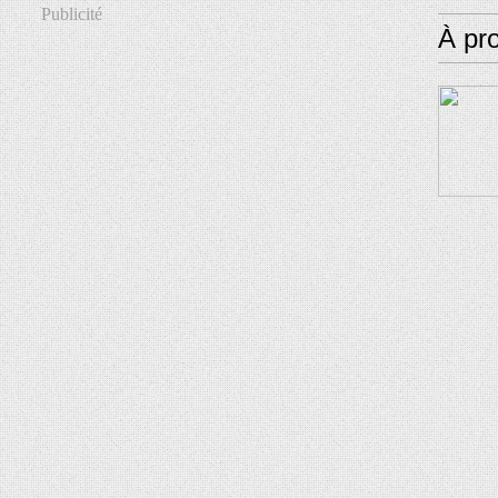
Publicité
À pr