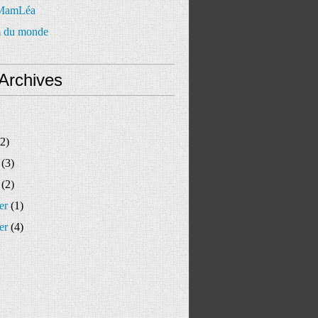
 MamLéa
 du monde
Archives
2)
(3)
(2)
er
(1)
er
(4)