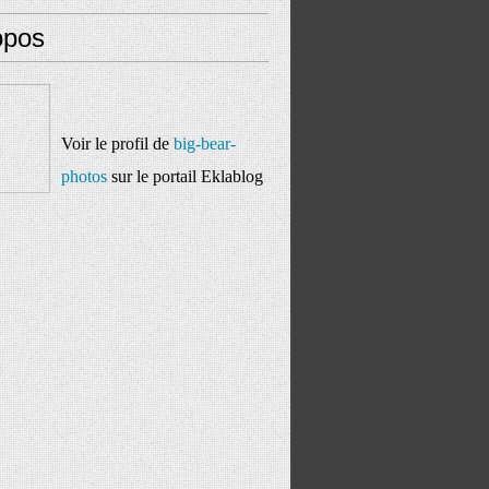
opos
Voir le profil de
big-bear-
photos
sur le portail Eklablog