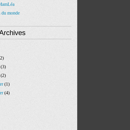
 MamLéa
 du monde
Archives
2)
(3)
(2)
er
(1)
er
(4)