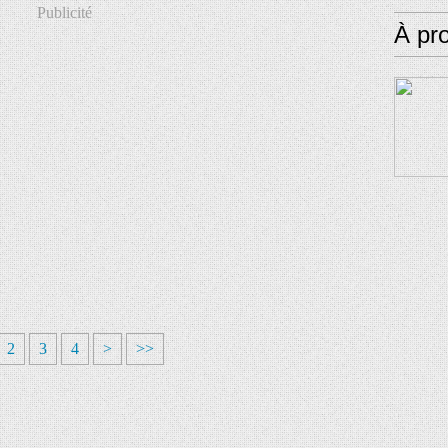
Publicité
À pr
2
3
4
>
>>