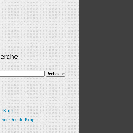
erche
s
du Krop
ième Oeil du Krop
.