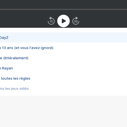
 DayZ
 a 13 ans (et vous l'avez ignoré)
e (littéralement)
im Rayan
 toutes les règles
s les jeux vidéo
us choquant de Rockstar ? - Le scandale BULLY
e plus moche de Steam
du RÊVE tourne au CAUCHEMAR