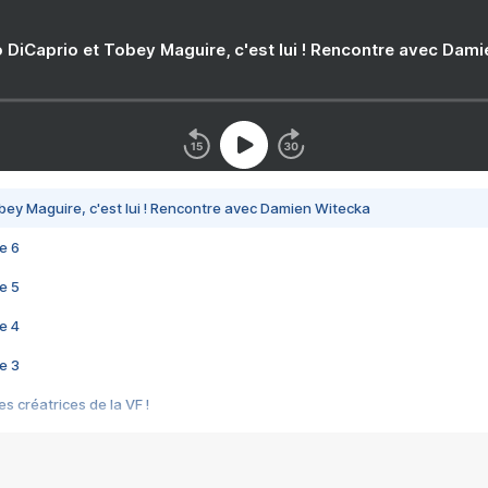
 DiCaprio et Tobey Maguire, c'est lui ! Rencontre avec Dam
bey Maguire, c'est lui ! Rencontre avec Damien Witecka
e 6
e 5
e 4
e 3
s créatrices de la VF !
e 2
e 1