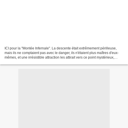
ICI pour la "Montée Infernale". La descente était extrêmement périlleuse,
mais ils ne comptaient pas avec le danger, ils n'étaient plus maîtres d'eux-
mêmes, et une irrésistible attraction les attirait vers ce point mystérieux,
comme l'aimant attire le...