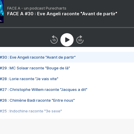
FACE A - un podcast Purecharts
FACE A #30 : Eve Angeli raconte "Avant de partir"
#30 : Eve Angeli raconte "Avant de partir"
#29 : MC Solaar raconte "Bouge de là"
28 : Lorie raconte "Je vais vite"
#27 : Christophe Willem raconte "Jacques a dit"
#26 : Chimène Badi raconte "Entre nous"
#25 : Indochine raconte "3e sexe"
#24 : Zaho raconte "C'est chelou"
#23 : Patrick Bruel raconte "Au café des délices"