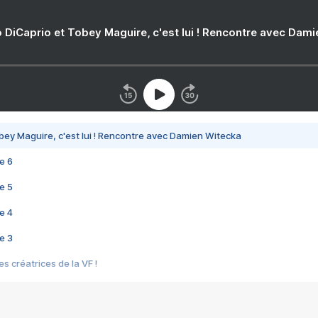
 DiCaprio et Tobey Maguire, c'est lui ! Rencontre avec Dam
bey Maguire, c'est lui ! Rencontre avec Damien Witecka
e 6
e 5
e 4
e 3
s créatrices de la VF !
e 2
e 1