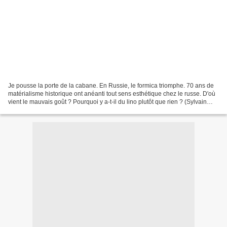
Je pousse la porte de la cabane. En Russie, le formica triomphe. 70 ans de
matérialisme historique ont anéanti tout sens esthétique chez le russe. D'où
vient le mauvais goût ? Pourquoi y a-t-il du lino plutôt que rien ? (Sylvain
Tesson) _____________...