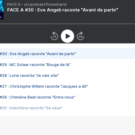
FACE A - un podcast Purecharts
FACE A #30 : Eve Angeli raconte "Avant de partir"
#30 : Eve Angeli raconte "Avant de partir"
#29 : MC Solaar raconte "Bouge de là"
28 : Lorie raconte "Je vais vite"
#27 : Christophe Willem raconte "Jacques a dit"
#26 : Chimène Badi raconte "Entre nous"
#25 : Indochine raconte "3e sexe"
#24 : Zaho raconte "C'est chelou"
#23 : Patrick Bruel raconte "Au café des délices"