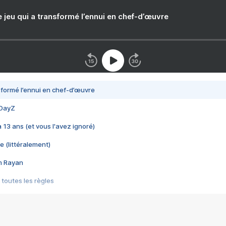
e jeu qui a transformé l’ennui en chef-d’œuvre
nsformé l’ennui en chef-d’œuvre
 DayZ
 a 13 ans (et vous l'avez ignoré)
e (littéralement)
im Rayan
 toutes les règles
s les jeux vidéo
us choquant de Rockstar ? - Le scandale BULLY