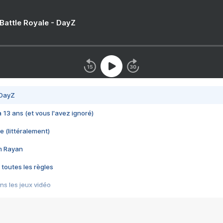
 Battle Royale - DayZ
 DayZ
 a 13 ans (et vous l'avez ignoré)
e (littéralement)
im Rayan
 toutes les règles
s les jeux vidéo
us choquant de Rockstar ? - Le scandale BULLY
e plus moche de Steam