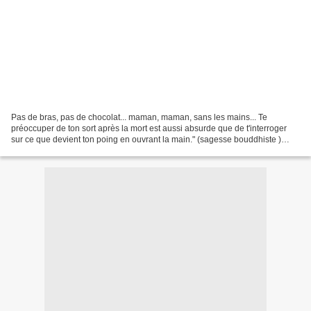
Pas de bras, pas de chocolat... maman, maman, sans les mains... Te
préoccuper de ton sort après la mort est aussi absurde que de t'interroger
sur ce que devient ton poing en ouvrant la main." (sagesse bouddhiste )
_____________ Cliquez sur les images...