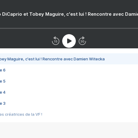
 DiCaprio et Tobey Maguire, c'est lui ! Rencontre avec Dam
bey Maguire, c'est lui ! Rencontre avec Damien Witecka
e 6
e 5
e 4
e 3
s créatrices de la VF !
e 2
e 1