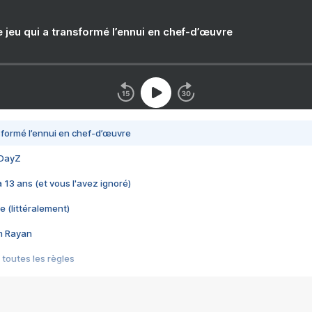
e jeu qui a transformé l’ennui en chef-d’œuvre
nsformé l’ennui en chef-d’œuvre
 DayZ
 a 13 ans (et vous l'avez ignoré)
e (littéralement)
im Rayan
 toutes les règles
s les jeux vidéo
us choquant de Rockstar ? - Le scandale BULLY