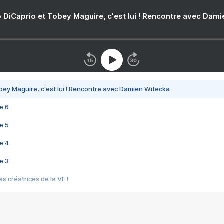
 DiCaprio et Tobey Maguire, c'est lui ! Rencontre avec Dam
bey Maguire, c'est lui ! Rencontre avec Damien Witecka
e 6
e 5
e 4
e 3
s créatrices de la VF !
e 2
e 1