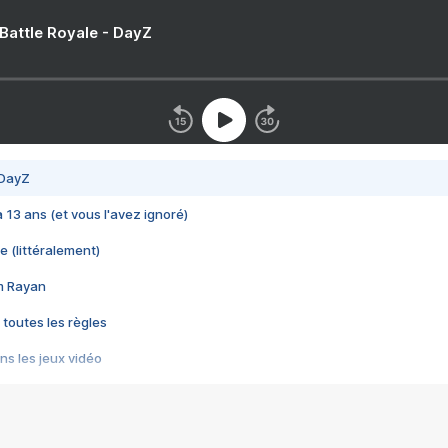
 Battle Royale - DayZ
 DayZ
 a 13 ans (et vous l'avez ignoré)
e (littéralement)
im Rayan
 toutes les règles
s les jeux vidéo
us choquant de Rockstar ? - Le scandale BULLY
e plus moche de Steam