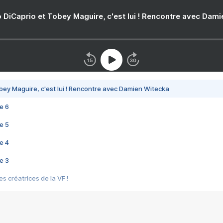
 DiCaprio et Tobey Maguire, c'est lui ! Rencontre avec Dam
bey Maguire, c'est lui ! Rencontre avec Damien Witecka
e 6
e 5
e 4
e 3
s créatrices de la VF !
e 2
e 1