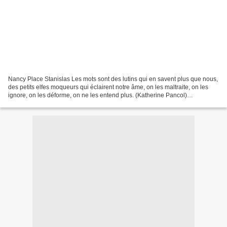
Nancy Place Stanislas Les mots sont des lutins qui en savent plus que nous,
des petits elfes moqueurs qui éclairent notre âme, on les maltraite, on les
ignore, on les déforme, on ne les entend plus. (Katherine Pancol)
_____________ Cliquez sur l' image...