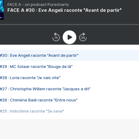
FACE A - un podcast Purecharts
FACE A #30 : Eve Angeli raconte "Avant de partir"
#30 : Eve Angeli raconte "Avant de partir"
#29 : MC Solaar raconte "Bouge de là"
28 : Lorie raconte "Je vais vite"
#27 : Christophe Willem raconte "Jacques a dit"
#26 : Chimène Badi raconte "Entre nous"
#25 : Indochine raconte "3e sexe"
#24 : Zaho raconte "C'est chelou"
#23 : Patrick Bruel raconte "Au café des délices"