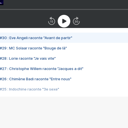
#30 : Eve Angeli raconte "Avant de partir"
#29 : MC Solaar raconte "Bouge de là"
28 : Lorie raconte "Je vais vite"
#27 : Christophe Willem raconte "Jacques a dit"
#26 : Chimène Badi raconte "Entre nous"
#25 : Indochine raconte "3e sexe"
#24 : Zaho raconte "C'est chelou"
#23 : Patrick Bruel raconte "Au café des délices"
#22 : Kyo raconte "Le chemin"