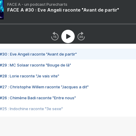
FACE A - un podcast Purecharts
FACE A #30 : Eve Angeli raconte "Avant de partir"
#30 : Eve Angeli raconte "Avant de partir"
#29 : MC Solaar raconte "Bouge de là"
28 : Lorie raconte "Je vais vite"
#27 : Christophe Willem raconte "Jacques a dit"
#26 : Chimène Badi raconte "Entre nous"
#25 : Indochine raconte "3e sexe"
#24 : Zaho raconte "C'est chelou"
#23 : Patrick Bruel raconte "Au café des délices"