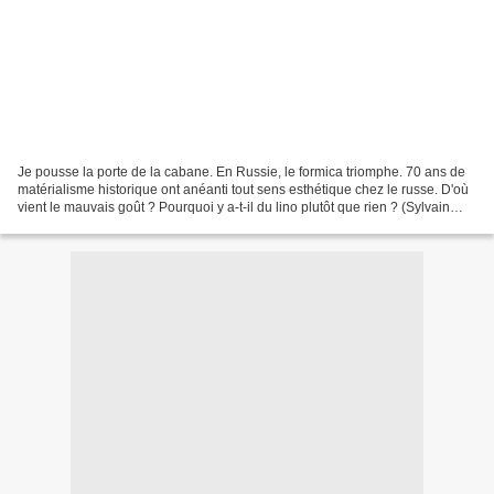
Je pousse la porte de la cabane. En Russie, le formica triomphe. 70 ans de
matérialisme historique ont anéanti tout sens esthétique chez le russe. D'où
vient le mauvais goût ? Pourquoi y a-t-il du lino plutôt que rien ? (Sylvain
Tesson) _____________...