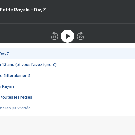
 Battle Royale - DayZ
 DayZ
 a 13 ans (et vous l'avez ignoré)
e (littéralement)
im Rayan
 toutes les règles
s les jeux vidéo
us choquant de Rockstar ? - Le scandale BULLY
e plus moche de Steam