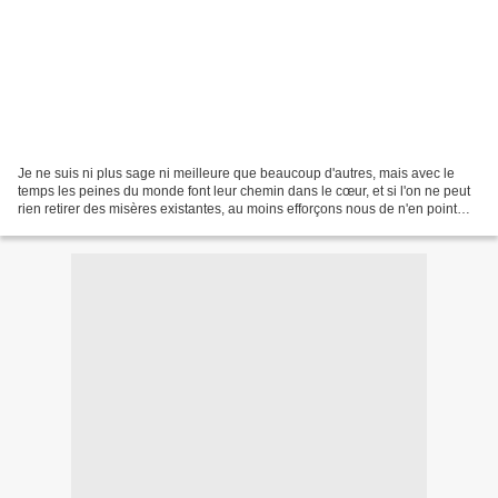
Je ne suis ni plus sage ni meilleure que beaucoup d'autres, mais avec le
temps les peines du monde font leur chemin dans le cœur, et si l'on ne peut
rien retirer des misères existantes, au moins efforçons nous de n'en point
ajouter. (Gaëlle Josse) _____________...